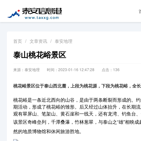
首页
/
文章资讯
/
泰安地理
泰山桃花峪景区
来源：泰安地理
时间：2023-01-16 12:47:28
点击：
136
桃花峪景区位于泰山西北麓，上段为桃花源，下段为桃花峪，全长
桃花峪是一条近北西向的山谷，是由于两条断裂而形成的。约
期活动，形成了桃花峪的雏形。后又经过山体抬升，在长期流
观有翠屏山、笔架山、黄石崖和一线天，还有龙湾、钓鱼台、
该景区奇峰垒列，千潭叠瀑，竹林葱翠，与泰山之“雄”相映成
然的地质博物馆和休闲旅游胜地。