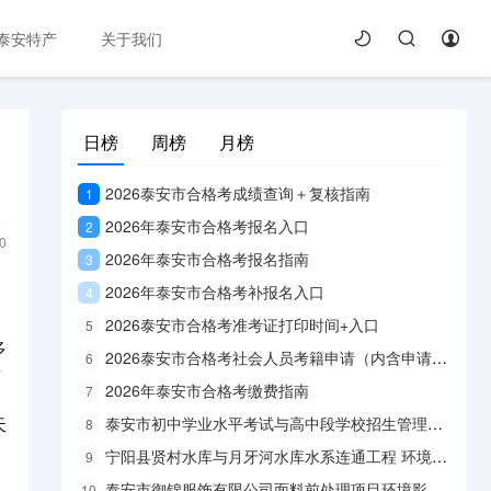
泰安特产
关于我们
日榜
周榜
月榜
2026泰安市合格考成绩查询＋复核指南
1
2026年泰安市合格考报名入口
2
0
2026年泰安市合格考报名指南
3
2026年泰安市合格考补报名入口
4
2026泰安市合格考准考证打印时间+入口
5
多
2026泰安市合格考社会人员考籍申请（内含申请入口）
6
景
2026年泰安市合格考缴费指南
7
天
泰安市初中学业水平考试与高中段学校招生管理平台登录入口
8
宁阳县贤村水库与月牙河水库水系连通工程 环境影响评价公众参与公示（第一次公示）
9
泰安市御锦服饰有限公司面料前处理项目环境影响评价 征求意见稿公示
10